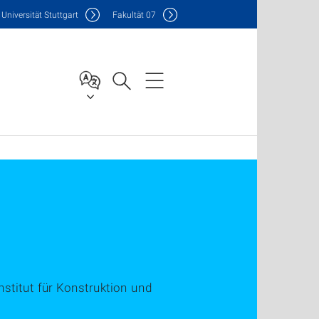
Uni
versität Stuttgart
F
akultät
07
nstitut für Konstruktion und