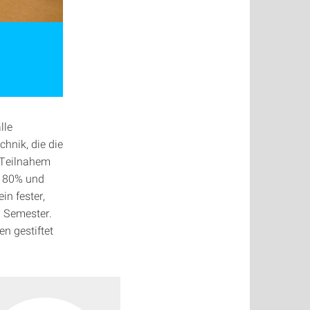
lle
hnik, die die
e Teilnahem
n 80% und
n fester,
n Semester.
n gestiftet