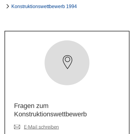
Konstruktionswettbewerb 1994
Fragen zum
Konstruktionswettbewerb
E-Mail schreiben