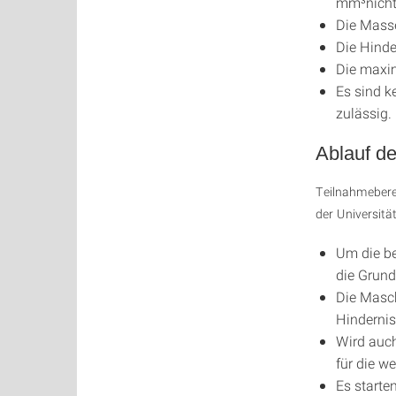
mm³nicht 
Die Masse
Die Hinde
Die maxim
Es sind k
zulässig.
Ablauf d
Teilnahmeberec
der Universitä
Um die be
die Grund
Die Masch
Hindernis
Wird auch
für die w
Es starte