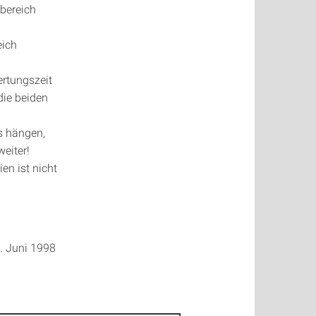
bereich
eich
rtungszeit
 die beiden
s hängen,
weiter!
n ist nicht
0. Juni 1998