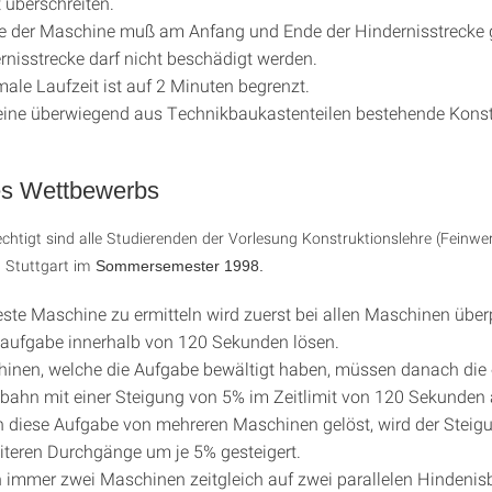
überschreiten.
 der Maschine muß am Anfang und Ende der Hindernisstrecke g
rnisstrecke darf nicht beschädigt werden.
ale Laufzeit ist auf 2 Minuten begrenzt.
eine überwiegend aus Technikbaukastenteilen bestehende Kons
es Wettbewerbs
htigt sind alle Studierenden der Vorlesung Konstruktionslehre (Feinwer
t Stuttgart im
Sommersemester 1998.
ste Maschine zu ermitteln wird zuerst bei allen Maschinen überp
aufgabe innerhalb von 120 Sekunden lösen.
inen, welche die Aufgabe bewältigt haben, müssen danach die
bahn mit einer Steigung von 5% im Zeitlimit von 120 Sekunden 
 diese Aufgabe von mehreren Maschinen gelöst, wird der Steig
eiteren Durchgänge um je 5% gesteigert.
n immer zwei Maschinen zeitgleich auf zwei parallelen Hindeni