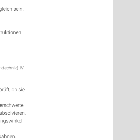
leich sein.
truktionen
ktechnik) IV
rüft, ob sie
 erschwerte
absolvieren.
ungswinkel
sbahnen.