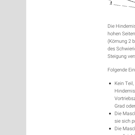
Die Hinderni
hohen Seiten
(Körnung 2 b
des Schwieri
Steigung ver
Folgende Ei
Kein Teil
Hindernis
Vortriebs
Grad oder
Die Masch
sie sich 
Die Masc