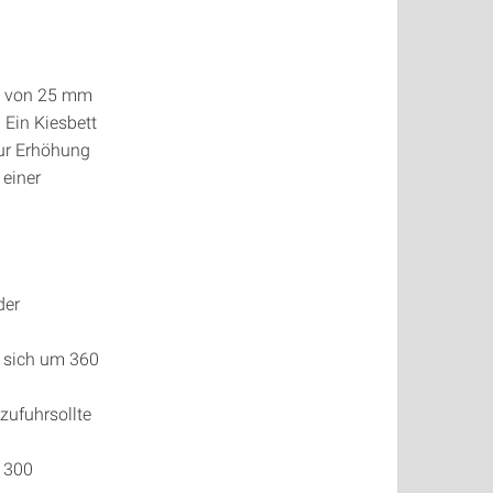
ie von 25 mm
 Ein Kiesbett
Zur Erhöhung
 einer
der
f sich um 360
zufuhrsollte
 300