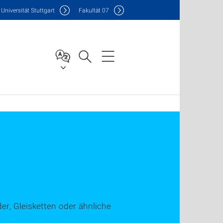
Uni
versität Stuttgart
F
akultät
07
er, Gleisketten oder ähnliche