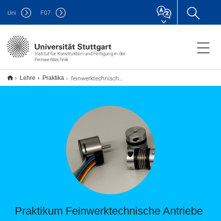
Uni
F
07
Institut für Konstruktion und Fertigung in der
Feinwerktechnik
feinwerktechnische Antriebe
Lehre
Praktika
Praktikum Feinwerktechnische Antriebe